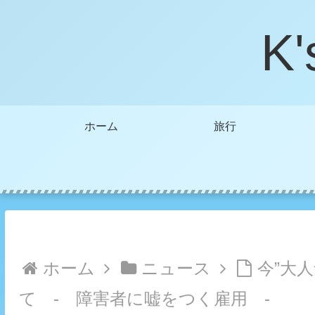
K'
ホーム
旅行
ホーム
ニュース
今”大
て - 障害者に嘘をつく雇用 -