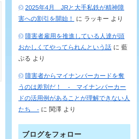
2025年4月 JRと大手私鉄が精神障
害への割引を開始！
に
ラッキー
より
障害者雇用を推進している人達が頭
おかしくてやってられんという話
に
藍
ぷる
より
障害者からマイナンバーカードを奪
うのは差別だ！ - マイナンバーカー
ドの活用例があることが理解できない人
たち -
に
関澤
より
ブログをフォロー