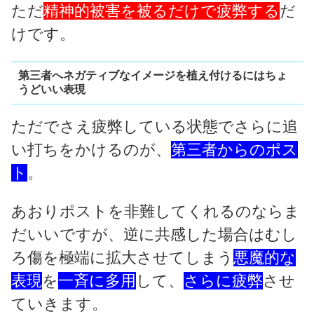
ただ
精神的被害を被るだけで疲弊する
だ
けです。
第三者へネガティブなイメージを植え付けるにはちょ
うどいい表現
ただでさえ疲弊している状態でさらに追
い打ちをかけるのが、
第三者からのポス
ト
。
あおりポストを非難してくれるのならま
だいいですが、逆に共感した場合はむし
ろ傷を極端に拡大させてしまう
悪魔的な
表現
を
一斉に多用
して、
さらに疲弊
させ
ていきます。