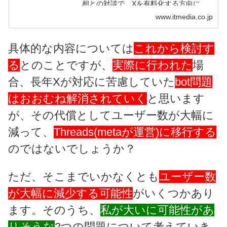
相との対談で、Xを有料化する方向に移
行中だと語った。X Premiumだけでな
www.itmedia.co.jp
く、全ユーザーから少額のサブスク料金
を徴収する考えだ。
具体的な内容については
これから検討す
る
とのことですが、
実際に行われた
場
合、長年Xが対応に苦慮していた
bot問題
はおおむね解消されていく
と思います
が、その代償としてユーザー数が大幅に
減って、
Threads(metaが運営)に移行する
のではないでしょうか？
ただ、そこまでいかなくとも
ユーザー数
が大幅に減少する可能性
がいくつかあり
ます。そのうち、
私が大いに可能性があ
りそうな
2つの問題について考えていき