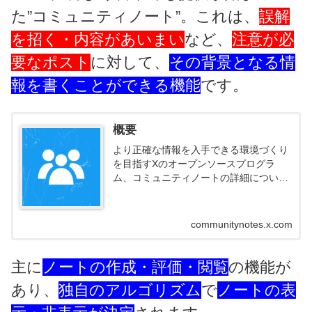
た”コミュニティノート”。これは、
誤解
を招く・内容があいまい
など、
注意が必
要なポスト
に対して、
その背景となる情
報を書くことができる機能
です。
概要
より正確な情報を入手できる環境づくり
を目指すXのオープンソースプログラ
ム、コミュニティノートの詳細について
説明します。
communitynotes.x.com
主に
ノートの作成・評価・閲覧
の機能が
あり、
独自のアルゴリズム
で
ノートの表